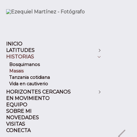
INICIO
LATITUDES
HISTORIAS
Alemania
Cuba
Bosquimanos
Eslovenia
Masais
España
Tanzania cotidiana
Francia
Vida en cautiverio
Italia
HORIZONTES CERCANOS
Marruecos
EN MOVIMIENTO
Artajona (Navarra)
Mexico
EQUIPO
Soria
Portugal
SOBRE MI
Burgo de Osma (Soria)
Reino Unido
NOVEDADES
Cehegin (Murcia)
Republica Dominicana
VISITAS
Cuenca
Tailandia
CONECTA
Ciudad Encantada (Cuenca)
Tanzania