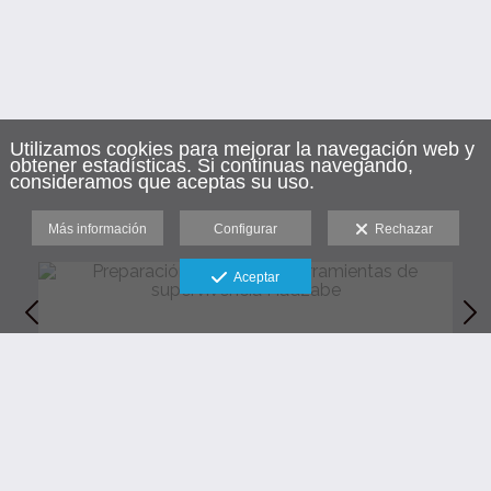
Utilizamos cookies para mejorar la navegación web y
obtener estadísticas. Si continuas navegando,
consideramos que aceptas su uso.
Más información
Configurar
Rechazar
Aceptar
Sentado entre rocas, este hombre Hadzabe ajusta
y afila cuidadosamente una de sus flechas,