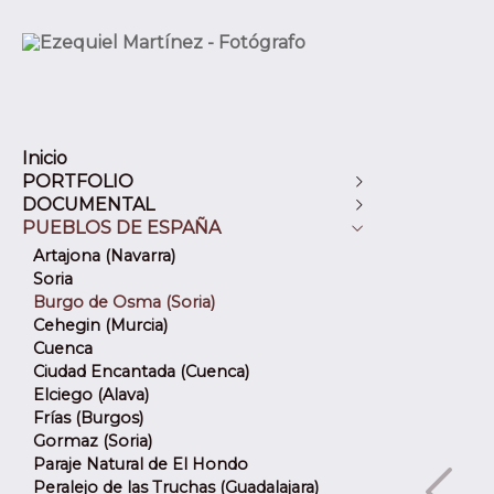
Inicio
PORTFOLIO
DOCUMENTAL
Alemania
PUEBLOS DE ESPAÑA
Cuba
Bosquimanos
Eslovenia
Masais
Artajona (Navarra)
España
Tanzania cotidiana
Soria
Francia
Vida en cautiverio
Burgo de Osma (Soria)
Italia
Cehegin (Murcia)
Marruecos
Cuenca
Mexico
Ciudad Encantada (Cuenca)
Portugal
Elciego (Alava)
Reino Unido
Frías (Burgos)
Republica Dominicana
Gormaz (Soria)
Tailandia
Paraje Natural de El Hondo
Tanzania
Peralejo de las Truchas (Guadalajara)