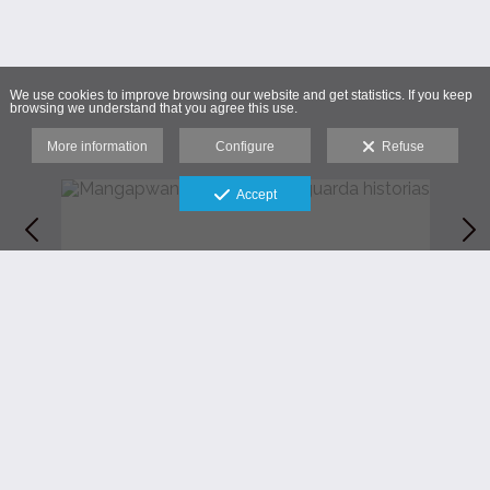
We use cookies to improve browsing our website and get statistics. If you keep
browsing we understand that you agree this use.
More information
Configure
Refuse
Accept
A lo largo de la costa de Mangapwani, el océano
Índico revela su marea baja dejando varadas las
tradicionales barcas de madera que parecen
descansar sobre la arena antes de volver a surcar