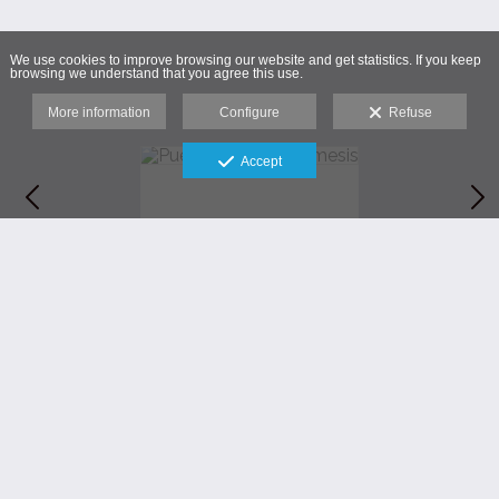
We use cookies to improve browsing our website and get statistics. If you keep
browsing we understand that you agree this use.
More information
Configure
Refuse
Accept
La estructura imponente de Tower Bridge se eleva
sobre el Támesis con una elegancia que combina
ingeniería victoriana y arquitectura neogótica. Su
silueta, captada desde la orilla, muestra la armonía
entre torres, cables y pasarelas, recordando la