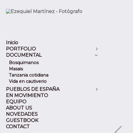
Inicio
PORTFOLIO
DOCUMENTAL
Alemania
Cuba
Bosquimanos
Eslovenia
Masais
España
Tanzania cotidiana
Francia
Vida en cautiverio
Italia
PUEBLOS DE ESPAÑA
Marruecos
EN MOVIMIENTO
Artajona (Navarra)
Mexico
EQUIPO
Soria
Portugal
ABOUT US
Burgo de Osma (Soria)
Reino Unido
NOVEDADES
Cehegin (Murcia)
Republica Dominicana
GUESTBOOK
Cuenca
Tailandia
CONTACT
Ciudad Encantada (Cuenca)
Tanzania